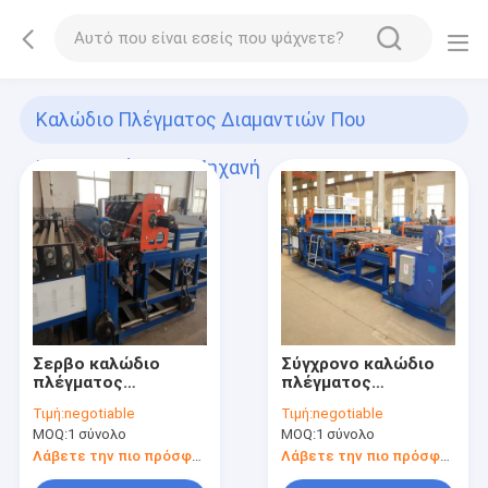
Καλώδιο Πλέγματος Διαμαντιών Που
Κατασκευάζει Τη Μηχανή
(20)
Σερβο καλώδιο
Σύγχρονο καλώδιο
πλέγματος
πλέγματος
διαμαντιών 380v που
διαμαντιών 380v που
Τιμή:
negotiable
Τιμή:
negotiable
κάνει το
κάνει το
MOQ:
1 σύνολο
MOQ:
1 σύνολο
εναλλάσσοντας
γαλβανισμένο
σχέδιο μηχανών
70times/Min
Λάβετε την πιο πρόσφατη τιμή
Λάβετε την πιο πρόσφατη τιμή
καλώδιο μηχανών