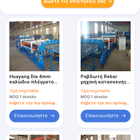
Δώστε τις απαιτήσεις σας
Huayang Dia 4mm
Ραβδωτή Rebar
καλώδιο πλέγματος
μηχανή κατασκευής
διαμαντιών που
πλέγματος
Τιμή:
negotiable
Τιμή:
negotiable
κατασκευάζει τη
καλωδίων δικτύου,
MOQ:
1 σύνολο
MOQ:
1 σύνολο
μηχανή 90times/Min
ανοξείδωτη μηχανή
συγκόλλησης 220V
Λάβετε την πιο πρόσφατη τιμή
Λάβετε την πιο πρόσφατη τιμή
CNC
Επικοινωνήστε
Επικοινωνήστε