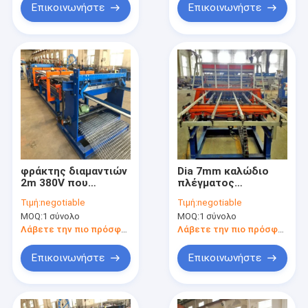
Επικοινωνήστε
Επικοινωνήστε
φράκτης διαμαντιών
Dia 7mm καλώδιο
2m 380V που
πλέγματος
κατασκευάζει τη
διαμαντιών PLC που
Τιμή:
negotiable
Τιμή:
negotiable
μηχανή,
κατασκευάζει τη
MOQ:
1 σύνολο
MOQ:
1 σύνολο
κατασκευασμένος
μηχανή το πολυ
εξοπλισμός
γαλβανισμένο χοάνη
Λάβετε την πιο πρόσφατη τιμή
Λάβετε την πιο πρόσφατη τιμή
συγκόλλησης
καλώδιο
καλωδίων
Επικοινωνήστε
Επικοινωνήστε
υφάσματος