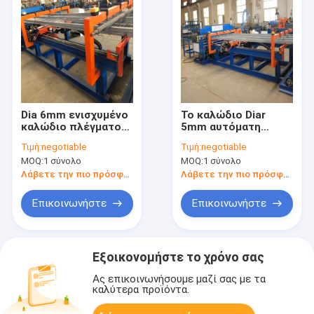
Dia 6mm ενισχυμένο
Το καλώδιο Diar
καλώδιο πλέγματος
5mm αυτόματη
διαμαντιών που
μηχανή συγκόλλησης
Τιμή:
negotiable
Τιμή:
negotiable
κάνει το πλέγμα
αντιδιαβρωτικού,
MOQ:
1 σύνολο
MOQ:
1 σύνολο
Electrowelded
100A ένωσε στενά
μηχανών
τη μηχανή
Λάβετε την πιο πρόσφατη τιμή
Λάβετε την πιο πρόσφατη τιμή
πλέγματος
καλωδίων
Επικοινωνήστε
Επικοινωνήστε
Εξοικονομήστε το χρόνο σας
Ας επικοινωνήσουμε μαζί σας με τα
καλύτερα προϊόντα.