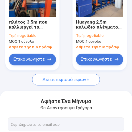
επαφή
πλάτος 3.5m που
Huayang 2.5m
καλλιεργεί τα
καλώδιο πλέγματος
Μηχανή συγκόλλησης πλέγματος ρόλων
μηχανήματα
διαμαντιών πλάτους
Τιμή:
negotiable
Τιμή:
negotiable
συγκόλλησης
που κάνει το φράκτη
MOQ:
1 σύνολο
MOQ:
1 σύνολο
καλωδίων αλιείας,
μηχανών 7.5KW
Μηχανή συγκόλλησης πλέγματος καλωδίων
φράκτης διαμαντιών
Λάβετε την πιο πρόσφατη τιμή
Λάβετε την πιο πρόσφατη τιμή
καρφιτσών 51pcs
που κατασκευάζουν
μηχανή συγκόλλησης πλέγματος φρακτών
Επικοινωνήστε
Επικοινωνήστε
τη μηχανή
Μηχανή συγκόλλησης άξονων κίνησης
Δείτε περισσότερων
Μηχανή κατασκευής πλέγματος συγκόλλησης
καλώδιο πλέγματος διαμαντιών που κατασκευάζει τη μηχα
Αφήστε Ένα Μήνυμα
Θα Απαντήσουμε Γρήγορα
Πνευματική μηχανή συγκόλλησης σημείων
μηχανή συγκόλλησης επιτροπής πλέγματος