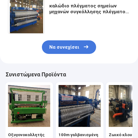
καλώδιο πλέγματος σημείων
μηχανών συγκόλλησης πλέγματος
ρόλων καλωδίων βισμουθίου
πλάτους 2m 60times/Min
Να συνεχίσει
Συνιστώμενα Προϊόντα
Οξυγονοκολλητής
100m γαλβανισμένη
Ζωικό κλουβί