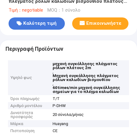
πλέγματος ρόλων καλωδίων βισμουθίου πλάτους
2m 60times/Min
Τιμή：negotiable
MOQ：1 σύνολο
Καλύτερη τιμή
Επικοινωνήστε
Περιγραφή Προϊόντων
μηχανή συγκόλλησης πλέγματος
ρόλων πλάτους 2m
,
Μηχανή συγκόλλησης πλέγματος
Υψηλό φως
ρόλων καλωδίων βισμουθίου
,
60times/min μηχανή συγκόλλησης
σημείων για το πλέγμα καλωδίων
Όροι πληρωμής
T/T
Αριθμό μοντέλου
Ρ-DHW
Δυνατότητα
20 σύνολα/μήνας
προσφοράς
Μάρκα
Huayang
Πιστοποίηση
CE