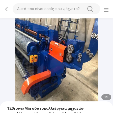
1
/
1
120rows/Min υδατοκαλλιέργεια μηχανών