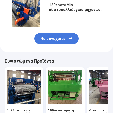
120rows/Min
υδατοκαλλιέργεια μηχανών
συγκόλλησης άξονων Drive
οθόνης PLC
Να συνεχίσει
Συνιστώμενα Προϊόντα
Γαλβανισμένο
100m αυτόματη
6feet αυτόματ