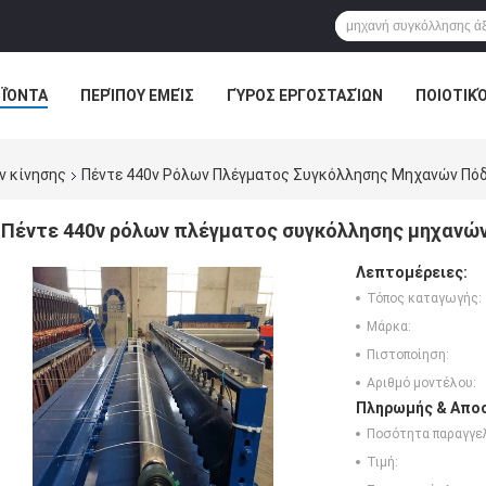
ΪΌΝΤΑ
ΠΕΡΊΠΟΥ ΕΜΕΊΣ
ΓΎΡΟΣ ΕΡΓΟΣΤΑΣΊΩΝ
ΠΟΙΟΤΙΚ
ν κίνησης
Πέντε 440v Ρόλων Πλέγματος Συγκόλλησης Μηχανών Πόδι
Πέντε 440v ρόλων πλέγματος συγκόλλησης μηχανών
Λεπτομέρειες:
Τόπος καταγωγής:
Μάρκα:
Πιστοποίηση:
Αριθμό μοντέλου:
Πληρωμής & Αποσ
Ποσότητα παραγγελ
Τιμή: