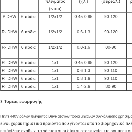
πλέγματος
(χιλ.)
(σειρές/λ.)
(ίντσα)
Ρ DHW
6 πόδια
1/2x1/2
0.45-0.85
90-120
R- DHW
6 πόδια
1/2x1/2
0.6-1.3
90-120
R- DHW
6 πόδια
1/2x1/2
0.8-1.6
80-90
R- DHW
6 πόδια
1x1
0.45-0.85
90-120
R- DHW
6 πόδια
1x1
0.6-1.3
90-110
R- DHW
6 πόδια
1x1
0.8-1.6
90-110
R- DHW
6 πόδια
1x1
1.4-2.6
80-90
Τομέας εφαρμογής
3.
χρησιμ
Πέντε 440V ρόλων πλέγματος Drive άξονων πόδια μηχανών συγκόλλησης
είναι χαρακτηριστικά προϊόντα που γίνονται από το βιομηχανικό πλέ
επιδείξεις αγαθών, τα ράφια και οι δίσκοι στα ψυγεία, τις σόμπες κ