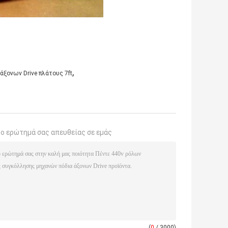
,
ξονων Drive πλάτους 7ft
το ερώτημά σας απευθείας σε εμάς
(
0
/ 3000)