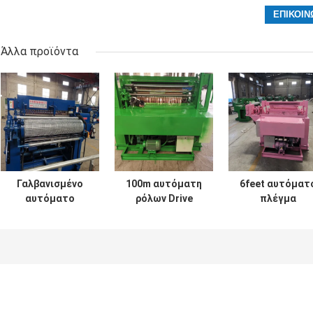
Άλλα προϊόντα
Γαλβανισμένο
100m αυτόματη
6feet αυτόματ
αυτόματο
ρόλων Drive
πλέγμα
πλέγμα
άξονων
καλωδίων
συγκόλλησης
συγκόλλησης
πουλιών
φρακτών
παραγωγή
ενωμένο στεν
κοτόπουλου που
κλουβιών
κλουβί που
κατασκευάζει τη
μηχανών ζωική
κατασκευάζει 
μηχανή
μηχανή