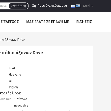
Ζητήστε ένα απόσπασμα
Αναζήτηση
|
Greek
ΌΣ ΈΛΕΓΧΟΣ
ΜΑΣ ΕΛΆΤΕ ΣΕ ΕΠΑΦΉ ΜΕ
ΕΙΔΉΣΕΙΣ
α Άξονων Drive
 πόδια άξονων Drive
Κίνα
Huayang
CE
Ρ-DHW
τολής Όροι:
ίας min:
1 σύνολο
negotiable