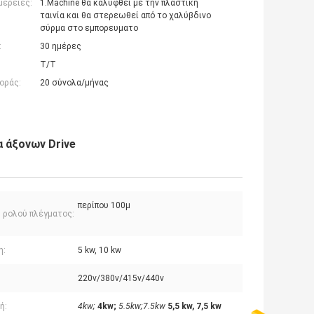
μέρειες:
1.Machine θα καλυφθεί με την πλαστική
ταινία και θα στερεωθεί από το χαλύβδινο
σύρμα στο εμπορευματο
:
30 ημέρες
T/T
οράς:
20 σύνολα/μήνας
 άξονων Drive
περίπου 100μ
 ρολού πλέγματος:
η:
5 kw, 10 kw
220v/380v/415v/440v
ή:
4kw;
4kw;
5.5kw;7.5kw
5,5 kw, 7,5 kw