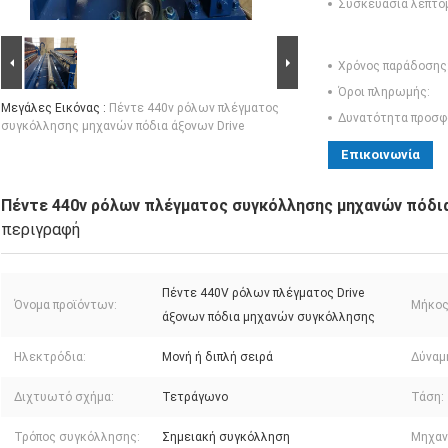
Συσκευασία λεπτο
Χρόνος παράδοσης
Όροι πληρωμής:
Μεγάλες Εικόνας :
Πέντε 440v ρόλων πλέγματος
Δυνατότητα προσφ
συγκόλλησης μηχανών πόδια άξονων Drive
Επικοινωνία
Πέντε 440v ρόλων πλέγματος συγκόλλησης μηχανών πόδια
περιγραφή
Πέντε 440V ρόλων πλέγματος Drive
Όνομα προϊόντων:
Μήκος
άξονων πόδια μηχανών συγκόλλησης
Ηλεκτρόδια:
Μονή ή διπλή σειρά
Δύναμ
Διχτυωτό σχήμα:
Τετράγωνο
Τάση:
Τρόπος συγκόλλησης:
Σημειακή συγκόλληση
Μηχαν