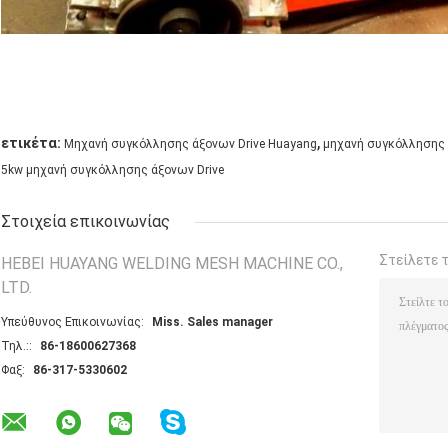
,
ετικέτα:
Μηχανή συγκόλλησης άξονων Drive Huayang
μηχανή συγκόλλησης ά
5kw μηχανή συγκόλλησης άξονων Drive
Στοιχεία επικοινωνίας
Στείλετε 
HEBEI HUAYANG WELDING MESH MACHINE CO.,
LTD.
Υπεύθυνος Επικοινωνίας:
Miss. Sales manager
Τηλ.::
86-18600627368
Φαξ:
86-317-5330602