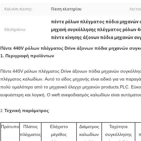
Καλούπι πίεσης:
Πίεση ελατηρίου
Λειτου
πέντε ρόλων πλέγματος πόδια μηχανών 
μηχανή συγκόλλησης πλέγματος ρόλων 4
Επισημαίνω:
πέντε κίνησης άξονων πόδια μηχανών συ
Πέντε 440V ρόλων πλέγματος Drive άξονων πόδια μηχανών συγ
1.
Περιγραφή προϊόντων
Πέντε 440V ρόλων πλέγματος Drive άξονων πόδια μηχανών συγκόλλησ
πλέγματος καλωδίων. Αυτό το είδος μηχανής είναι ειδικό για να παραγά
πολύ ομαλότερο από το μηχανικό έλεγχο μηχανών products.PLC. Εύκολο
ευφυέστερη και λογική. Ο weft ανεφοδιασμός καλωδίων είναι αυτόματο
Τεχνική παράμετρος
2.
Πρότυπο
Πλάτος
Ελάχιστο
Διάμετρος
Ταχύτητα
πλέγματος
μέγεθος
καλωδίων
συγκόλλησης
π