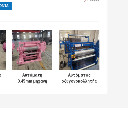
ο
Αυτόματη
Αυτόματος
0.45mm μηχανή
οξυγονοκολλητής
συγκόλλησης
πλέγματος
άξονων Drive
καλωδίων
ά
κατασκευής
άξονων Drive
κλουβιών
τη
πουλερικών